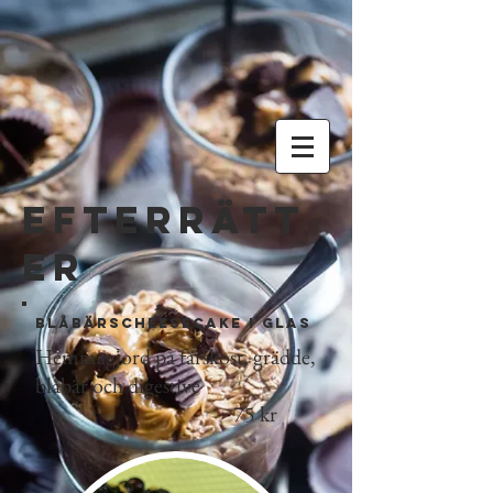
Efterrätt
er
Blåbärscheesecake i glas
Hemmagjord på färskost, grädde,
blåbär och digestive
75 kr